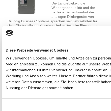
Die Langlebigkeit, die
Wiedergabequalität und der
perfekte Bedienkomfort der
analogen Diktiergeräte von
Grundig Business Systems sprechen seit Jahrzehnten für
sich. Die bewährten Klassiker sind weltweit im Einsatz - mit
der >>Steno-Cassette 30<< - der deutschen DIN-Norm -
oder der >>Microcassette<<, dem international
meistgebrauchten Kassettensystem.
Selbstverständlich sind Sie mit unseren Systemen auch für
einen späteren Umstieg auf digitales Diktieren bestens
Diese Webseite verwendet Cookies
vorbereitet: Das analoge Zubehör kann weiter genutzt
werden. Außerdem haben Sie mit der Stenorette digital Sd
Wir verwenden Cookies, um Inhalte und Anzeigen zu personal
4240 die flexible Schnittstelle zur digitalen Welt.
Medien anbieten zu können und die Zugriffe auf unsere Web
wir Informationen zu Ihrer Verwendung unserer Website an un
Als einer der wenigen Hersteller bietet Grundig Business
Systems die langfristige Verfügbarkeit bei analogen Diktier-
Werbung und Analysen weiter. Unsere Partner führen diese 
und Wiedergabesystemen.
weiteren Daten zusammen, die Sie ihnen bereitgestellt habe
Nutzung der Dienste gesammelt haben.