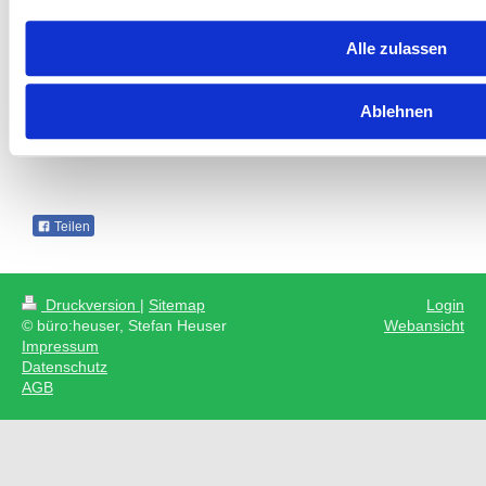
Alle zulassen
Ablehnen
Teilen
Druckversion
|
Sitemap
Login
© büro:heuser, Stefan Heuser
Webansicht
Impressum
Datenschutz
AGB