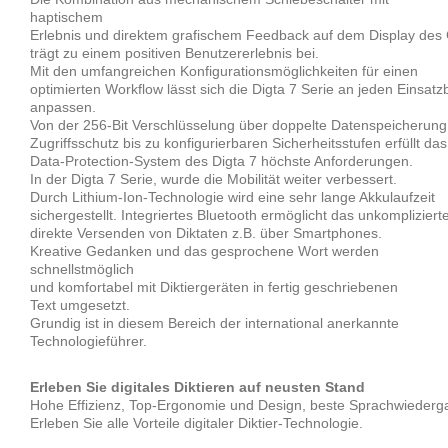
haptischem
Erlebnis und direktem grafischem Feedback auf dem Display des 
trägt zu einem positiven Benutzererlebnis bei.
Mit den umfangreichen Konfigurationsmöglichkeiten für einen
optimierten Workflow lässt sich die Digta 7 Serie an jeden Einsatz
anpassen.
Von der 256-Bit Verschlüsselung über doppelte Datenspeicherun
Zugriffsschutz bis zu konfigurierbaren Sicherheitsstufen erfüllt das
Data-Protection-System des Digta 7 höchste Anforderungen.
In der Digta 7 Serie, wurde die Mobilität weiter verbessert.
Durch Lithium-Ion-Technologie wird eine sehr lange Akkulaufzeit
sichergestellt. Integriertes Bluetooth ermöglicht das unkompliziert
direkte Versenden von Diktaten z.B. über Smartphones.
Kreative Gedanken und das gesprochene Wort werden
schnellstmöglich
und komfortabel mit Diktiergeräten in fertig geschriebenen
Text umgesetzt.
Grundig ist in diesem Bereich der international anerkannte
Technologieführer.
Erleben Sie digitales Diktieren auf neusten Stand
Hohe Effizienz, Top-Ergonomie und Design, beste Sprachwiederg
Erleben Sie alle Vorteile digitaler Diktier-Technologie.