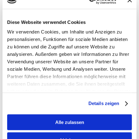
08:30 - 13:00
DONNERSTAG
08:30 - 13:00 | 14:00 - 17:00
Diese Webseite verwendet Cookies
Wir verwenden Cookies, um Inhalte und Anzeigen zu
FREITAG
08:30 - 13:00
personalisieren, Funktionen für soziale Medien anbieten
zu können und die Zugriffe auf unsere Website zu
analysieren. Außerdem geben wir Informationen zu Ihrer
Verwendung unserer Website an unsere Partner für
Kontaktformular
soziale Medien, Werbung und Analysen weiter. Unsere
Name:
Partner führen diese Informationen möglicherweise mit
weiteren Daten zusammen, die Sie ihnen bereitgestellt
haben oder die sie im Rahmen Ihrer Nutzung der Dienste
Firma:
gesammelt haben.
Details zeigen
Adresse:
Alle zulassen
E-Mail-Adresse:
*