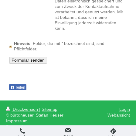
Daten elektronisch gespeichert und
zum Zweck der Kontaktaufnahme
verarbeitet und genutzt werden. Mir
ist bekannt, dass ich meine
Einwilligung jederzeit widerrufen
kann.
Hinweis
: Felder, die mit
*
bezeichnet sind, sind
Pflichtfelder.
Teilen
Druckversion
|
Sitemap
Login
© büro:heuser, Stefan Heuser
Webansicht
Impressum
Datenschutz
AGB